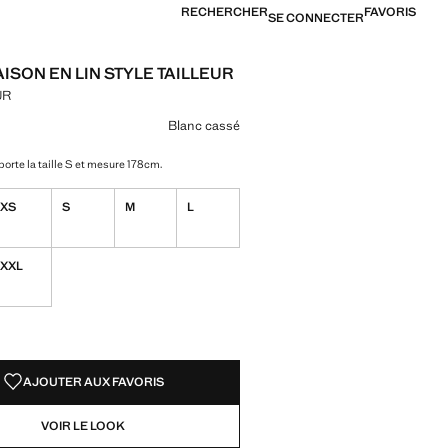
RECHERCHER
FAVORIS
SE CONNECTER
ISON EN LIN STYLE TAILLEUR
UR
[5 499,00 MUR ]
ne couleur
nc cassé sélectionnée
Blanc cassé
orte la taille S et mesure 178cm.
XS
S
M
L
XXL
TÉS !
LE. JE LE VEUX !
AJOUTER AUX FAVORIS
VOIR LE LOOK