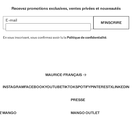
Recevez promotions exclusives, ventes privées et nouveautés
E-mail
M’INSCRIRE
En vous inscrivant, vous confirmez avoir lu la
Politique de confidentialité
.
MAURICE
·
FRANÇAIS
INSTAGRAM
FACEBOOK
YOUTUBE
TIKTOK
SPOTIFY
PINTEREST
X
LINKEDIN
PRESSE
EZ MANGO
MANGO OUTLET