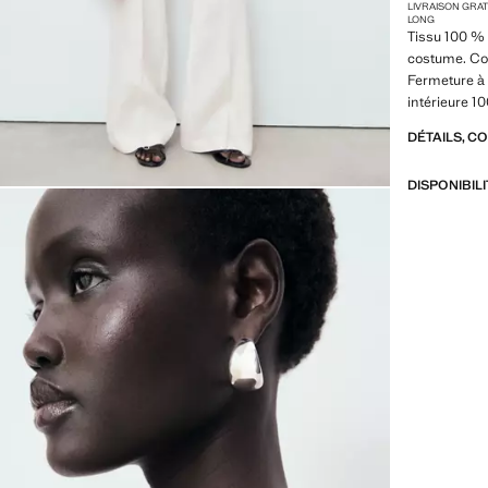
LIVRAISON GRA
LONG
Tissu 100 % 
costume. Col
Fermeture à 
intérieure 
DÉTAILS, C
DISPONIBIL