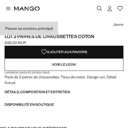
Choisissez une couleur
Couleur Jaune sélectionnée
Couleur Bordeaux
Couleur Rose clair
Jaune
Passer au contenu principal
NEW NOW
LOT 2 PAIRES DE CHAUSSETTES COTON
649,00 MUR
Prix actuel [649,00 MUR ]
AJOUTER AUX FAVORIS
VOIR LE LOOK
LIVRAISON GRATUITE EN BOUTIQUE
Pack de 2 paires de chaussettes. Tissu de coton. Design uni. Détail
froncé
DÉTAILS, COMPOSITION ET ENTRETIEN
DISPONIBILITÉ EN BOUTIQUE