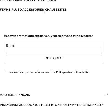
CELA POURRAIT VOUS INTÉRESSER
FEMME
PLUS D'ACCESSOIRES
CHAUSSETTES
Recevez promotions exclusives, ventes privées et nouveautés
E-mail
M’INSCRIRE
En vous inscrivant, vous confirmez avoir lu la
Politique de confidentialité
.
MAURICE
·
FRANÇAIS
INSTAGRAM
FACEBOOK
YOUTUBE
TIKTOK
SPOTIFY
PINTEREST
X
LINKEDIN