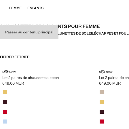
FEMME
ENFANTS
CHAUSSETTES ET COLLANTS POUR FEMME
Passer au contenu principal
TOUT
CEINTURES
MAROQUINERIE
LUNETTES DE SOLEIL
ÉCHARPES ET FOU
FILTRER ET TRIER
LOT 2 PAIRES DE CHAUSSETTES COTON
LOT 2 PAIRES
NEW NOW
NEW NOW
Lot 2 paires de chaussettes coton
Lot 2 paires de c
649,00 MUR
649,00 MUR
Prix actuel [649,00 MUR ]
Prix actuel [649,
Couleurs
Jaune
Couleurs
Chocolat
Bordeaux
Jaune
Rose clair
Bordeaux
Bleu ciel
Rose clair
Chocolat
Bleu ciel