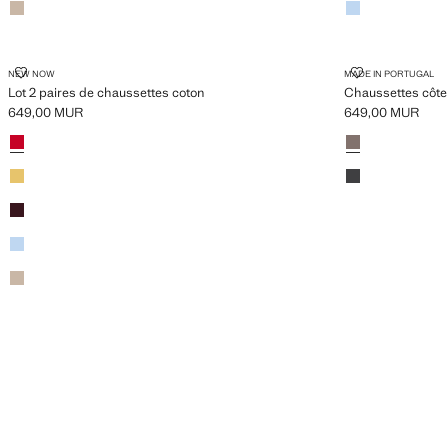
LOT 2 PAIRES DE CHAUSSETTES COTON
CHAUSSETTE
NEW NOW
MADE IN PORTUGAL
Lot 2 paires de chaussettes coton
Chaussettes côte
649,00 MUR
649,00 MUR
Prix actuel [649,00 MUR ]
Prix actuel [649,
Couleurs
Rose clair
Couleurs
Marron
Jaune
Gris anthracite
Bordeaux
Bleu ciel
Chocolat