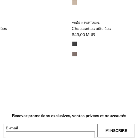
S CÔTELÉES
CHAUSSETTES CÔTELÉES
MADE IN PORTUGAL
lées
Chaussettes côtelées
649,00 MUR
00 MUR ]
Prix actuel [649,00 MUR ]
Couleurs
Gris anthracite
Marron
Recevez promotions exclusives, ventes privées et nouveautés
E-mail
M’INSCRIRE