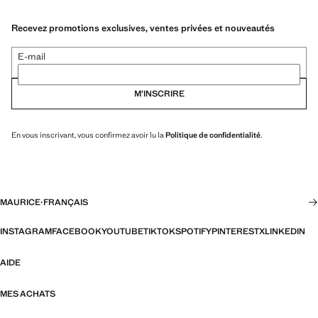
Recevez promotions exclusives, ventes privées et nouveautés
E-mail
M’INSCRIRE
En vous inscrivant, vous confirmez avoir lu la
Politique de confidentialité
.
MAURICE
·
FRANÇAIS
INSTAGRAM
FACEBOOK
YOUTUBE
TIKTOK
SPOTIFY
PINTEREST
X
LINKEDIN
AIDE
MES ACHATS