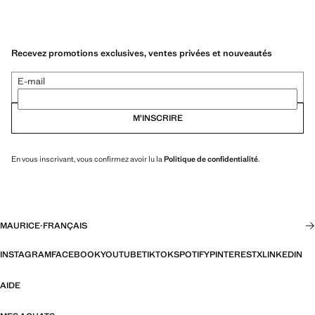
Recevez promotions exclusives, ventes privées et nouveautés
E-mail
M’INSCRIRE
En vous inscrivant, vous confirmez avoir lu la
Politique de confidentialité
.
MAURICE
·
FRANÇAIS
INSTAGRAM
FACEBOOK
YOUTUBE
TIKTOK
SPOTIFY
PINTEREST
X
LINKEDIN
AIDE