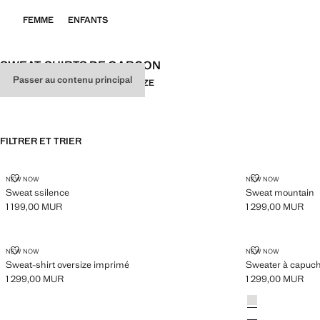
FEMME
ENFANTS
SWEAT-SHIRTS DE GARÇON
Passer au contenu principal
TOUT
LOOSE FIT
BALLOON
OVERSIZE
FILTRER ET TRIER
SWEAT SSILENCE
SWEAT MOUN
NEW NOW
NEW NOW
Sweat ssilence
Sweat mountain
1 199,00 MUR
1 299,00 MUR
Prix actuel [1 199,00 MUR ]
Prix actuel [1 299
SWEAT-SHIRT OVERSIZE IMPRIMÉ
SWEATER À 
NEW NOW
NEW NOW
Sweat-shirt oversize imprimé
Sweater à capuch
1 299,00 MUR
1 299,00 MUR
Prix actuel [1 299,00 MUR ]
Prix actuel [1 299
Couleurs