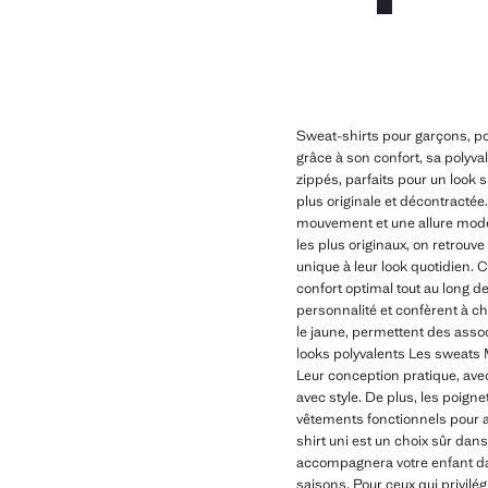
Sweat-shirts pour garçons, po
grâce à son confort, sa polyv
zippés, parfaits pour un look 
plus originale et décontracté
mouvement et une allure mode
les plus originaux, on retrouv
unique à leur look quotidien.
confort optimal tout au long de
personnalité et confèrent à cha
le jaune, permettent des ass
looks polyvalents Les sweats Ma
Leur conception pratique, avec
avec style. De plus, les poigne
vêtements fonctionnels pour ac
shirt uni est un choix sûr dan
accompagnera votre enfant dans
saisons. Pour ceux qui privilé