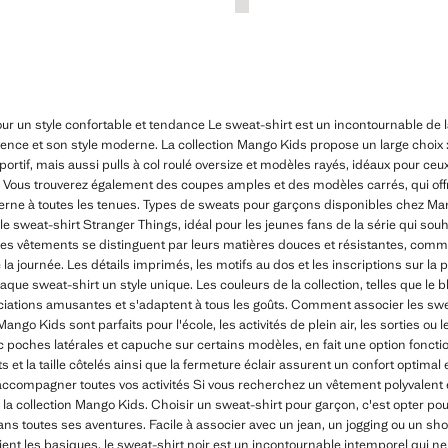
ur un style confortable et tendance Le sweat-shirt est un incontournable de 
alence et son style moderne. La collection Mango Kids propose un large choix
sportif, mais aussi pulls à col roulé oversize et modèles rayés, idéaux pour c
e. Vous trouverez également des coupes amples et des modèles carrés, qui off
rne à toutes les tenues. Types de sweats pour garçons disponibles chez M
e le sweat-shirt Stranger Things, idéal pour les jeunes fans de la série qui so
 Ces vêtements se distinguent par leurs matières douces et résistantes, comme
 la journée. Les détails imprimés, les motifs au dos et les inscriptions sur la p
que sweat-shirt un style unique. Les couleurs de la collection, telles que le ble
ociations amusantes et s'adaptent à tous les goûts. Comment associer les s
ngo Kids sont parfaits pour l'école, les activités de plein air, les sorties ou
 poches latérales et capuche sur certains modèles, en fait une option foncti
ts et la taille côtelés ainsi que la fermeture éclair assurent un confort optimal
compagner toutes vos activités Si vous recherchez un vêtement polyvalent et 
s la collection Mango Kids. Choisir un sweat-shirt pour garçon, c'est opter po
 toutes ses aventures. Facile à associer avec un jean, un jogging ou un short,
gient les basiques, le sweat-shirt noir est un incontournable intemporel qui 