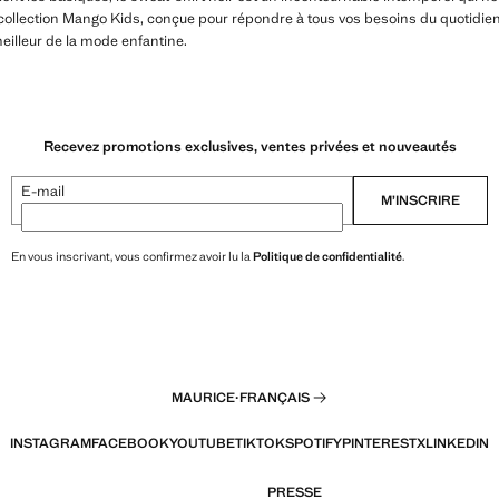
collection Mango Kids, conçue pour répondre à tous vos besoins du quotidien,
meilleur de la mode enfantine.
Recevez promotions exclusives, ventes privées et nouveautés
E-mail
M’INSCRIRE
En vous inscrivant, vous confirmez avoir lu la
Politique de confidentialité
.
MAURICE
·
FRANÇAIS
INSTAGRAM
FACEBOOK
YOUTUBE
TIKTOK
SPOTIFY
PINTEREST
X
LINKEDIN
PRESSE