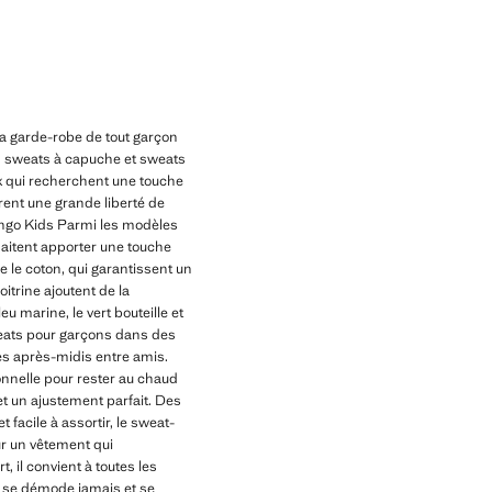
la garde-robe de tout garçon
 : sweats à capuche et sweats
eux qui recherchent une touche
rent une grande liberté de
ango Kids Parmi les modèles
uhaitent apporter une touche
 le coton, qui garantissent un
oitrine ajoutent de la
u marine, le vert bouteille et
weats pour garçons dans des
 les après-midis entre amis.
onnelle pour rester au chaud
 et un ajustement parfait. Des
facile à assortir, le sweat-
ur un vêtement qui
 il convient à toutes les
ne se démode jamais et se