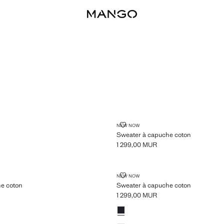
TAIN
SWEATER À CAPUCHE COTON
NEW NOW
Sweater à capuche coton
1 299,00 MUR
,00 MUR ]
Prix actuel [1 299,00 MUR ]
CAPUCHE COTON
SWEATER À CAPUCHE COTON
NEW NOW
e coton
Sweater à capuche coton
1 299,00 MUR
,00 MUR ]
Prix actuel [1 299,00 MUR ]
Couleurs