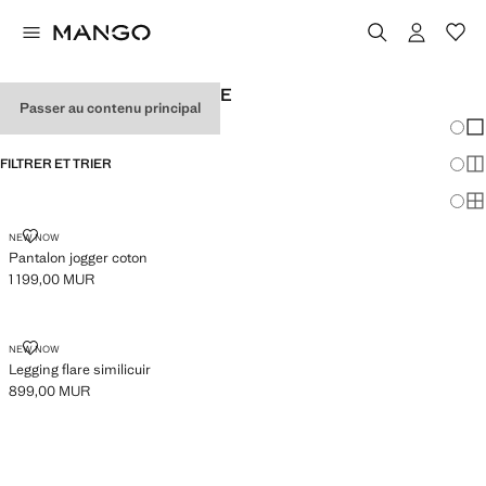
LEGGINGS UNIES DE FILLE
Passer au contenu principal
Chang
Aff
FILTRER ET TRIER
Aff
Af
PANTALON JOGGER COTON
NEW NOW
Pantalon jogger coton
1 199,00 MUR
Prix actuel [1 199,00 MUR ]
LEGGING FLARE SIMILICUIR
NEW NOW
Legging flare similicuir
899,00 MUR
Prix actuel [899,00 MUR ]