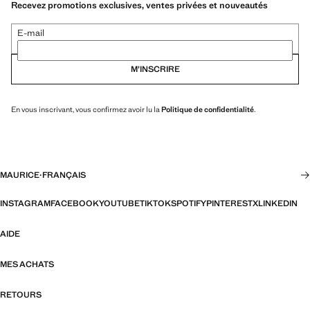
Recevez promotions exclusives, ventes privées et nouveautés
E-mail
M’INSCRIRE
En vous inscrivant, vous confirmez avoir lu la
Politique de confidentialité
.
MAURICE
·
FRANÇAIS
INSTAGRAM
FACEBOOK
YOUTUBE
TIKTOK
SPOTIFY
PINTEREST
X
LINKEDIN
AIDE
MES ACHATS
RETOURS