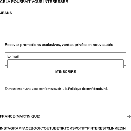
CELA POURRAIT VOUS INTÉRESSER
JEANS
Recevez promotions exclusives, ventes privées et nouveautés
E-mail
M’INSCRIRE
En vous inscrivant, vous confirmez avoir lu la
Politique de confidentialité
.
FRANCE (MARTINIQUE)
INSTAGRAM
FACEBOOK
YOUTUBE
TIKTOK
SPOTIFY
PINTEREST
X
LINKEDIN