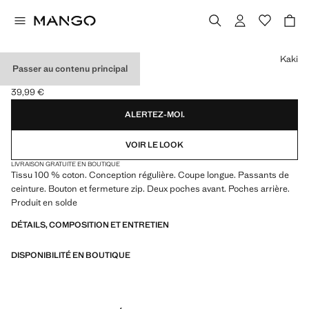
Choisissez une couleur
Kaki
Passer au contenu principal
JEAN REGULAR-FIT
39,99 €
Prix actuel [39,99 € ]
ALERTEZ-MOI.
VOIR LE LOOK
LIVRAISON GRATUITE EN BOUTIQUE
Tissu 100 % coton. Conception régulière. Coupe longue. Passants de
ceinture. Bouton et fermeture zip. Deux poches avant. Poches arrière.
Produit en solde
DÉTAILS, COMPOSITION ET ENTRETIEN
DISPONIBILITÉ EN BOUTIQUE