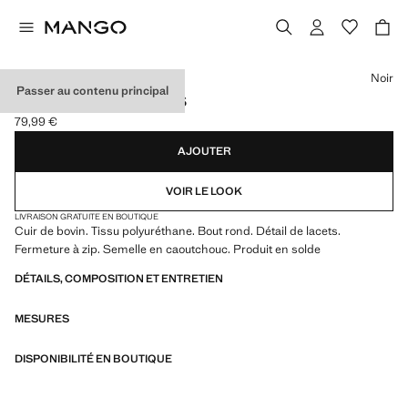
Choisissez une couleur
Noir
Passer au contenu principal
BOTTINES CUIR LACETS
79,99 €
Prix actuel [79,99 € ]
AJOUTER
VOIR LE LOOK
LIVRAISON GRATUITE EN BOUTIQUE
Cuir de bovin. Tissu polyuréthane. Bout rond. Détail de lacets.
Fermeture à zip. Semelle en caoutchouc. Produit en solde
DÉTAILS, COMPOSITION ET ENTRETIEN
MESURES
DISPONIBILITÉ EN BOUTIQUE