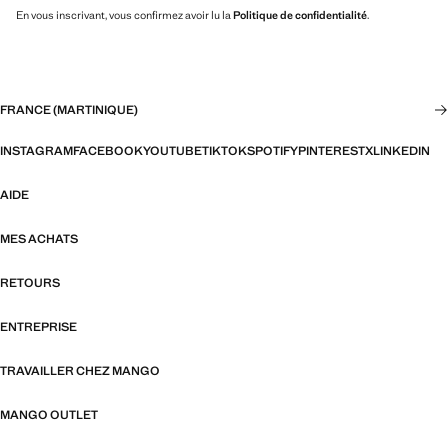
En vous inscrivant, vous confirmez avoir lu la
Politique de confidentialité
.
FRANCE (MARTINIQUE)
INSTAGRAM
FACEBOOK
YOUTUBE
TIKTOK
SPOTIFY
PINTEREST
X
LINKEDIN
AIDE
MES ACHATS
RETOURS
ENTREPRISE
TRAVAILLER CHEZ MANGO
MANGO OUTLET