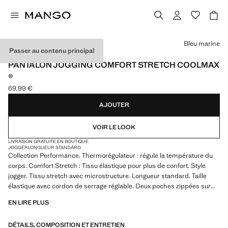
Choisissez une couleur
Bleu marine
Passer au contenu principal
PERFORMANCE
PANTALON JOGGING COMFORT STRETCH COOLMAX
®
69,99 €
Prix actuel [69,99 € ]
AJOUTER
VOIR LE LOOK
LIVRAISON GRATUITE EN BOUTIQUE
JOGGER
LONGUEUR STANDARD
Collection Performance. Thermorégulateur : régule la température du
corps. Comfort Stretch : Tissu élastique pour plus de confort. Style
jogger. Tissu stretch avec microstructure. Longueur standard. Taille
élastique avec cordon de serrage réglable. Deux poches zippées sur
les côtés. Poche arrière à fermeture zip. Bas de jambes en bord-côte.
EN LIRE PLUS
Produit en solde
DÉTAILS, COMPOSITION ET ENTRETIEN
PERFORMANCE : une collection de vêtements confectionnés à partir