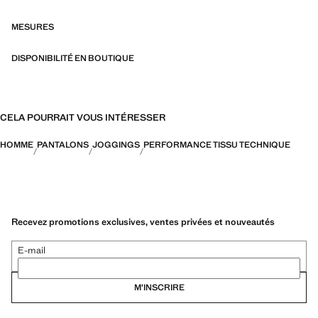
de fibres techniques. Cette sélection présente une vaste gamme de
caractéristiques avancées telles que des tissus bi-stretch, à séchage
MESURES
rapide, faciles à repasser, thermorégulateurs, respirants ou résistants
à l’eau, organisés en trois catégories générales : Thermorégulation,
DISPONIBILITÉ EN BOUTIQUE
fonctionnalité et confort
CELA POURRAIT VOUS INTÉRESSER
HOMME
PANTALONS
JOGGINGS
PERFORMANCE TISSU TECHNIQUE
Recevez promotions exclusives, ventes privées et nouveautés
E-mail
M’INSCRIRE