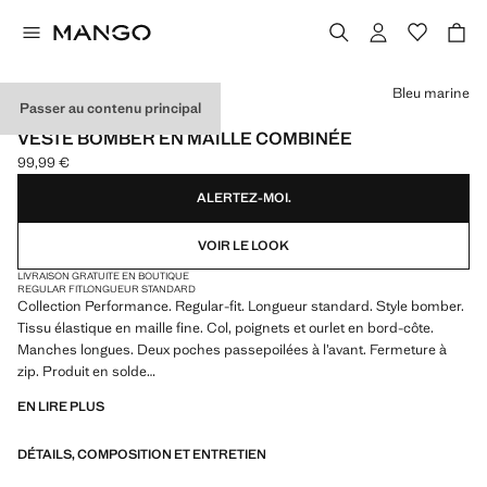
Choisissez une couleur
Bleu marine
Passer au contenu principal
PERFORMANCE
VESTE BOMBER EN MAILLE COMBINÉE
99,99 €
Prix actuel [99,99 € ]
ALERTEZ-MOI.
VOIR LE LOOK
LIVRAISON GRATUITE EN BOUTIQUE
REGULAR FIT
LONGUEUR STANDARD
Collection Performance. Regular-fit. Longueur standard. Style bomber.
Tissu élastique en maille fine. Col, poignets et ourlet en bord-côte.
Manches longues. Deux poches passepoilées à l’avant. Fermeture à
zip. Produit en solde
EN LIRE PLUS
PERFORMANCE : une collection de vêtements confectionnés à partir
de fibres techniques. Cette sélection présente une vaste gamme de
DÉTAILS, COMPOSITION ET ENTRETIEN
caractéristiques avancées telles que des tissus bi-stretch, à séchage
rapide, faciles à repasser, thermorégulateurs, respirants ou résistants