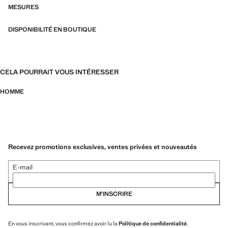
à l’eau, organisés en trois catégories générales : Thermorégulation,
MESURES
fonctionnalité et confort
DISPONIBILITÉ EN BOUTIQUE
CELA POURRAIT VOUS INTÉRESSER
HOMME
Recevez promotions exclusives, ventes privées et nouveautés
E-mail
M’INSCRIRE
En vous inscrivant, vous confirmez avoir lu la
Politique de confidentialité
.