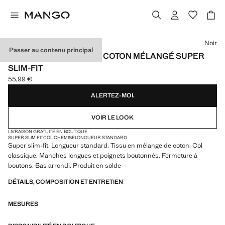
Choisissez une couleur
Noir
Passer au contenu principal
CHEMISE DE COSTUME COTON MÉLANGÉ SUPER
SLIM-FIT
55,99 €
Prix actuel [55,99 € ]
ALERTEZ-MOI.
VOIR LE LOOK
LIVRAISON GRATUITE EN BOUTIQUE
SUPER SLIM FIT
COL CHEMISE
LONGUEUR STANDARD
Super slim-fit. Longueur standard. Tissu en mélange de coton. Col
classique. Manches longues et poignets boutonnés. Fermeture à
boutons. Bas arrondi. Produit en solde
DÉTAILS, COMPOSITION ET ENTRETIEN
MESURES