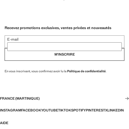
Recevez promotions exclusives, ventes privées et nouveautés
E-mail
M’INSCRIRE
En vous inscrivant, vous confirmez avoir lu la
Politique de confidentialité
.
FRANCE (MARTINIQUE)
INSTAGRAM
FACEBOOK
YOUTUBE
TIKTOK
SPOTIFY
PINTEREST
X
LINKEDIN
AIDE