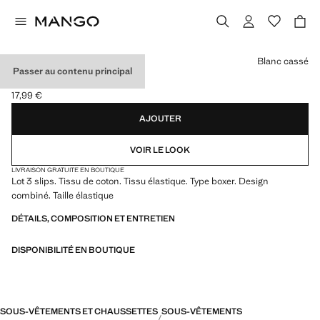
Choisissez une couleur
Blanc cassé
Passer au contenu principal
LOT 3 SLIPS COMBINÉS
17,99 €
Prix actuel [17,99 € ]
AJOUTER
VOIR LE LOOK
LIVRAISON GRATUITE EN BOUTIQUE
Lot 3 slips. Tissu de coton. Tissu élastique. Type boxer. Design
combiné. Taille élastique
DÉTAILS, COMPOSITION ET ENTRETIEN
DISPONIBILITÉ EN BOUTIQUE
SOUS-VÊTEMENTS ET CHAUSSETTES
SOUS-VÊTEMENTS