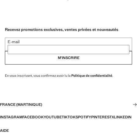
Recevez promotions exclusives, ventes privées et nouveautés
E-mail
M’INSCRIRE
En vous inscrivant, vous confirmez avoir lu la
Politique de confidentialité
.
FRANCE (MARTINIQUE)
INSTAGRAM
FACEBOOK
YOUTUBE
TIKTOK
SPOTIFY
PINTEREST
X
LINKEDIN
AIDE