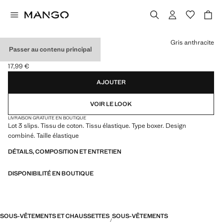
Choisissez une couleur
Gris anthracite
Passer au contenu principal
LOT 3 SLIPS COMBINÉS
17,99 €
Prix actuel [17,99 € ]
AJOUTER
VOIR LE LOOK
LIVRAISON GRATUITE EN BOUTIQUE
Lot 3 slips. Tissu de coton. Tissu élastique. Type boxer. Design
combiné. Taille élastique
DÉTAILS, COMPOSITION ET ENTRETIEN
DISPONIBILITÉ EN BOUTIQUE
SOUS-VÊTEMENTS ET CHAUSSETTES
SOUS-VÊTEMENTS