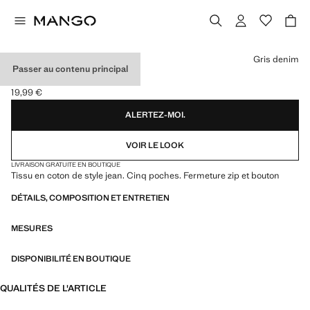
Choisissez une couleur
Gris denim
Passer au contenu principal
BERMUDA JEAN
19,99 €
Prix actuel [19,99 € ]
ALERTEZ-MOI.
VOIR LE LOOK
LIVRAISON GRATUITE EN BOUTIQUE
Tissu en coton de style jean. Cinq poches. Fermeture zip et bouton
DÉTAILS, COMPOSITION ET ENTRETIEN
MESURES
DISPONIBILITÉ EN BOUTIQUE
QUALITÉS DE L'ARTICLE