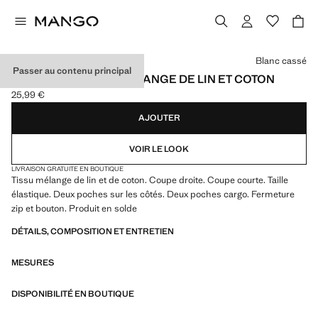
Choisissez une couleur
Blanc cassé
Passer au contenu principal
BERMUDA CARGO MÉLANGE DE LIN ET COTON
25,99 €
Prix actuel [25,99 € ]
AJOUTER
VOIR LE LOOK
LIVRAISON GRATUITE EN BOUTIQUE
Tissu mélange de lin et de coton. Coupe droite. Coupe courte. Taille
élastique. Deux poches sur les côtés. Deux poches cargo. Fermeture
zip et bouton. Produit en solde
DÉTAILS, COMPOSITION ET ENTRETIEN
MESURES
DISPONIBILITÉ EN BOUTIQUE