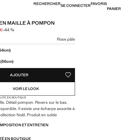
RECHERCHER
FAVORIS
SE CONNECTER
PANIER
EN MAILLE À POMPON
 €
-44 %
arré [17,99 € ]
9,99 € ]
ne couleur
Rose pâle
tre taille
54cm)
(56cm)
AJOUTER
AJOUTER AUX FAVORIS
VOIR LE LOOK
TUITE EN BOUTIQUE
lle. Détail pompon. Revers sur le bas.
ponible. Il existe une écharpe assortie à
ollection Noël. Produit en solde
OMPOSITION ET ENTRETIEN
ITÉ EN BOUTIQUE