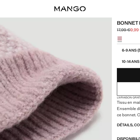
BONNET 
17,99 €
9,99
Prix initial b
Prix actuel [
Choisissez u
Choisissez vo
(
6-9 ANS
10-14 ANS
LIVRAISON GRA
Tissu en mai
Ensemble dis
ce bonnet. C
DÉTAILS, C
DISPONIBIL