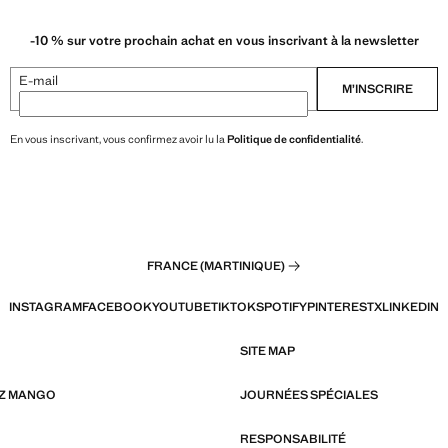
-10 % sur votre prochain achat en vous inscrivant à la newsletter
E-mail
M’INSCRIRE
En vous inscrivant, vous confirmez avoir lu la
Politique de confidentialité
.
FRANCE (MARTINIQUE)
INSTAGRAM
FACEBOOK
YOUTUBE
TIKTOK
SPOTIFY
PINTEREST
X
LINKEDIN
SITE MAP
EZ MANGO
JOURNÉES SPÉCIALES
RESPONSABILITÉ