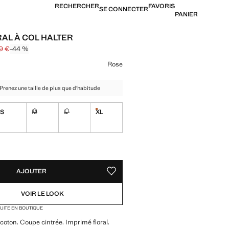
RECHERCHER
FAVORIS
SE CONNECTER
PANIER
RAL À COL HALTER
99 €
-44 %
arré [35,99 € ]
19,99 € ]
ne couleur
Rose
- Prenez une taille de plus que d'habitude
S
M
L
XL
Dernières unités !
Non disponible. Je le veux !
Non disponible. Je le veux !
TÉS !
LE. JE LE VEUX !
AJOUTER
AJOUTER AUX FAVORIS
VOIR LE LOOK
TUITE EN BOUTIQUE
coton. Coupe cintrée. Imprimé floral.