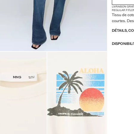
LIVRAISON GRA
REGULAR FIT
LO
Tissu de cot
courtes. De
DÉTAILS, C
DISPONIBIL