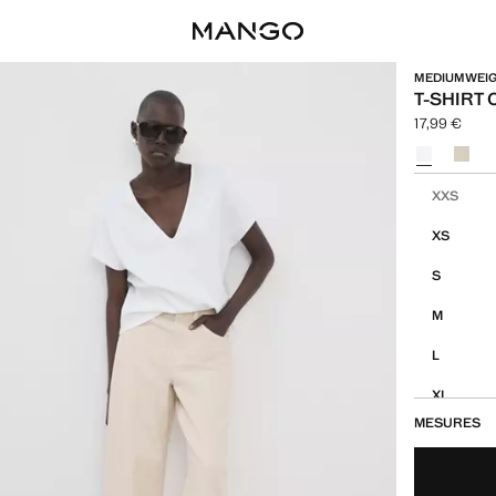
MEDIUMWEI
T-SHIRT 
17,99 €
Prix actuel [
Choisissez u
Choisissez vo
XXS
XS
S
M
L
XL
MESURES
XXL
1XL