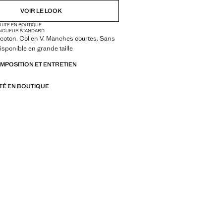
NON DISPONIBLE. JE LE VEUX !
VOIR LE LOOK
TUITE EN BOUTIQUE
NON DISPONIBLE. JE LE VEUX !
NGUEUR STANDARD
coton. Col en V. Manches courtes. Sans
NON DISPONIBLE. JE LE VEUX !
isponible en grande taille
OMPOSITION ET ENTRETIEN
ITÉ EN BOUTIQUE