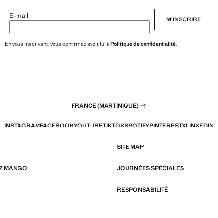
E-mail
M’INSCRIRE
En vous inscrivant, vous confirmez avoir lu la
Politique de confidentialité
.
FRANCE (MARTINIQUE)
INSTAGRAM
FACEBOOK
YOUTUBE
TIKTOK
SPOTIFY
PINTEREST
X
LINKEDIN
SITE MAP
EZ MANGO
JOURNÉES SPÉCIALES
RESPONSABILITÉ