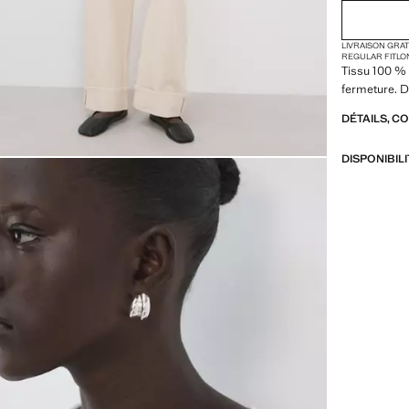
2XL
LIVRAISON GRA
3XL
REGULAR FIT
LO
Tissu 100 % 
4XL
fermeture. D
DÉTAILS, C
DISPONIBIL