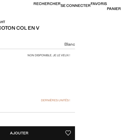
RECHERCHER
FAVORIS
SE CONNECTER
PANIER
GHT
COTON COL EN V
17,99 € ]
ne couleur
Blanc
tre taille
NON DISPONIBLE. JE LE VEUX !
DERNIÈRES UNITÉS !
NON DISPONIBLE. JE LE VEUX !
AJOUTER
NON DISPONIBLE. JE LE VEUX !
AJOUTER AUX FAVORIS