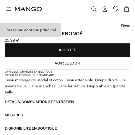
Choisissez une couleur
Rose
Passer au contenu principal
T-SHIRT ASYMÉTRIQUE FRONCÉ
25,99 €
Prix actuel [25,99 € ]
AJOUTER
VOIR LE LOOK
LIVRAISON GRATUITE EN BOUTIQUE
REGULAR FIT
LONGUEUR STANDARD
Tissu mélange de modal et coton. Tissu extensible. Coupe droite. Col
asymétrique. Sans manches. Sans fermeture. Disponible en grande
taille
DÉTAILS, COMPOSITION ET ENTRETIEN
MESURES
DISPONIBILITÉ EN BOUTIQUE