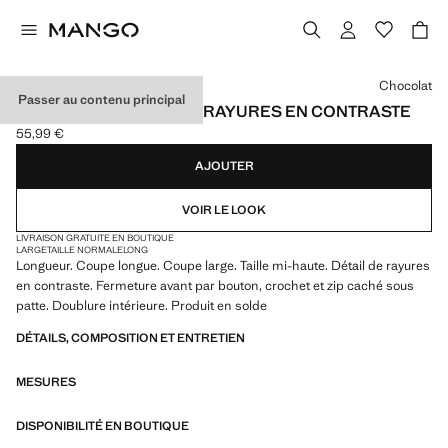
Choisissez une couleur
Chocolat
Passer au contenu principal
PANTALON WIDE LEG À RAYURES EN CONTRASTE
55,99 €
Prix actuel [55,99 € ]
AJOUTER
VOIR LE LOOK
LIVRAISON GRATUITE EN BOUTIQUE
LARGE
TAILLE NORMALE
LONG
Longueur. Coupe longue. Coupe large. Taille mi-haute. Détail de rayures
en contraste. Fermeture avant par bouton, crochet et zip caché sous
patte. Doublure intérieure. Produit en solde
DÉTAILS, COMPOSITION ET ENTRETIEN
MESURES
DISPONIBILITÉ EN BOUTIQUE