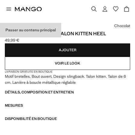
Choisissez une couleur
Chocolat
Passer au contenu principal
SANDALES LANIÈRES TALON KITTEN HEEL
49,99 €
Prix actuel [49,99 € ]
AJOUTER
VOIR LE LOOK
LIVRAISON GRATUITE EN BOUTIQUE
Motif bretelles. Bout ouvert. Design slingback. Talon kitten. Talon de 6
cm. Lanière à boucle métallique réglable
DÉTAILS, COMPOSITION ET ENTRETIEN
MESURES
DISPONIBILITÉ EN BOUTIQUE