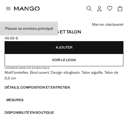
Choisissez une couleur
Marron clair/pastel
Passer au contenu principal
SANDALES À LANIÈRES ET TALON
49,99 €
Prix actuel [49,99 € ]
AJOUTER
VOIR LE LOOK
LIVRAISON GRATUITE EN BOUTIQUE
Motif bretelles. Bout ouvert. Design slingback. Talon aiguille. Talon de
6,5 cm
DÉTAILS, COMPOSITION ET ENTRETIEN
MESURES
DISPONIBILITÉ EN BOUTIQUE