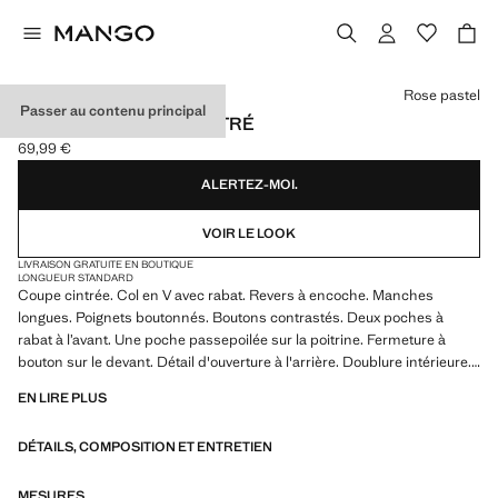
Choisissez une couleur
Rose pastel
Passer au contenu principal
BLAZER COSTUME CINTRÉ
69,99 €
Prix actuel [69,99 € ]
ALERTEZ-MOI.
VOIR LE LOOK
LIVRAISON GRATUITE EN BOUTIQUE
LONGUEUR STANDARD
Coupe cintrée. Col en V avec rabat. Revers à encoche. Manches
longues. Poignets boutonnés. Boutons contrastés. Deux poches à
rabat à l’avant. Une poche passepoilée sur la poitrine. Fermeture à
bouton sur le devant. Détail d'ouverture à l'arrière. Doublure intérieure.
Total look. La couleur rose est une exclusivité en ligne
EN LIRE PLUS
DÉTAILS, COMPOSITION ET ENTRETIEN
MESURES