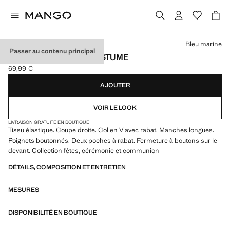
Choisissez une couleur
Bleu marine
Passer au contenu principal
VESTE CLASSIQUE COSTUME
69,99 €
Prix actuel [69,99 € ]
AJOUTER
VOIR LE LOOK
LIVRAISON GRATUITE EN BOUTIQUE
Tissu élastique. Coupe droite. Col en V avec rabat. Manches longues.
Poignets boutonnés. Deux poches à rabat. Fermeture à boutons sur le
devant. Collection fêtes, cérémonie et communion
DÉTAILS, COMPOSITION ET ENTRETIEN
MESURES
DISPONIBILITÉ EN BOUTIQUE