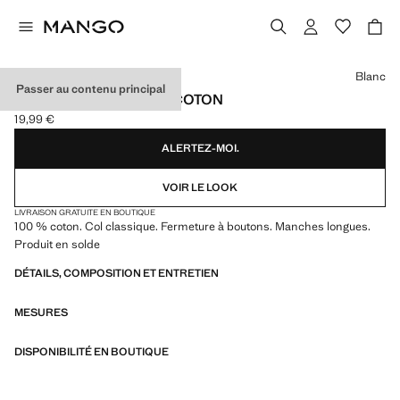
Choisissez une couleur
Blanc
Passer au contenu principal
CHEMISE OXFORD EN COTON
19,99 €
Prix actuel [19,99 € ]
ALERTEZ-MOI.
VOIR LE LOOK
LIVRAISON GRATUITE EN BOUTIQUE
100 % coton. Col classique. Fermeture à boutons. Manches longues.
Produit en solde
DÉTAILS, COMPOSITION ET ENTRETIEN
MESURES
DISPONIBILITÉ EN BOUTIQUE