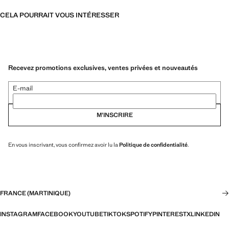
CELA POURRAIT VOUS INTÉRESSER
Recevez promotions exclusives, ventes privées et nouveautés
E-mail
M’INSCRIRE
En vous inscrivant, vous confirmez avoir lu la
Politique de confidentialité
.
FRANCE (MARTINIQUE)
INSTAGRAM
FACEBOOK
YOUTUBE
TIKTOK
SPOTIFY
PINTEREST
X
LINKEDIN