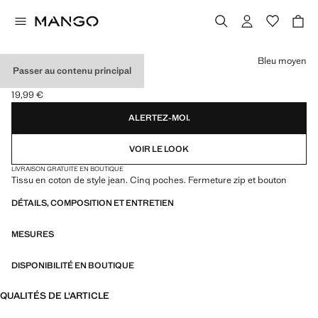
Choisissez une couleur
Bleu moyen
Passer au contenu principal
BERMUDA JEAN
19,99 €
Prix actuel [19,99 € ]
ALERTEZ-MOI.
VOIR LE LOOK
LIVRAISON GRATUITE EN BOUTIQUE
Tissu en coton de style jean. Cinq poches. Fermeture zip et bouton
DÉTAILS, COMPOSITION ET ENTRETIEN
MESURES
DISPONIBILITÉ EN BOUTIQUE
QUALITÉS DE L'ARTICLE