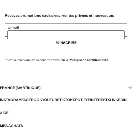
Recevez promotions exclusives, ventes privées et nouveautés
E-mail
M’INSCRIRE
En vous inscrivant, vous confirmez avoir lu la
Politique de confidentialité
.
FRANCE (MARTINIQUE)
INSTAGRAM
FACEBOOK
YOUTUBE
TIKTOK
SPOTIFY
PINTEREST
X
LINKEDIN
AIDE
MES ACHATS