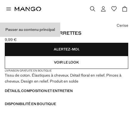
Choisissez une couleur
Cerise
Passer au contenu principal
LOT ÉLASTIQUES ET BARRETTES
9,99 €
Prix actuel [9,99 € ]
ALERTEZ-MOI.
VOIR LE LOOK
LIVRAISON GRATUITE EN BOUTIQUE
Tissu de coton. Élastiques à cheveux. Détail floral en relief. Pinces à
cheveux. Design en relief. Produit en solde
DÉTAILS, COMPOSITION ET ENTRETIEN
DISPONIBILITÉ EN BOUTIQUE