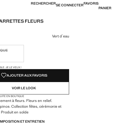
RECHERCHER
FAVORIS
SE CONNECTER
PANIER
BARRETTES FLEURS
17,99 € ]
ne couleur
Vert d´eau
IQUE
ible. Je le veux !
TÉS !
LE. JE LE VEUX !
AJOUTER AUX FAVORIS
VOIR LE LOOK
TUITE EN BOUTIQUE
ement à fleurs. Fleurs en relief.
pince. Collection fêtes, cérémonie et
Produit en solde
OMPOSITION ET ENTRETIEN