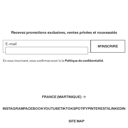
Recevez promotions exclusives, ventes privées et nouveautés
E-mail
M’INSCRIRE
En vous inscrivant, vous confirmez avoir lu la
Politique de confidentialité
.
FRANCE (MARTINIQUE)
INSTAGRAM
FACEBOOK
YOUTUBE
TIKTOK
SPOTIFY
PINTEREST
X
LINKEDIN
SITE MAP