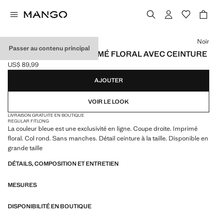
Choisissez une couleur
Noir
Passer au contenu principal
COMBINAISON À IMPRIMÉ FLORAL AVEC CEINTURE
US$ 89,99
Prix actuel [US$ 89,99 ]
AJOUTER
VOIR LE LOOK
LIVRAISON GRATUITE EN BOUTIQUE
REGULAR FIT
LONG
La couleur bleue est une exclusivité en ligne. Coupe droite. Imprimé
floral. Col rond. Sans manches. Détail ceinture à la taille. Disponible en
grande taille
DÉTAILS, COMPOSITION ET ENTRETIEN
MESURES
DISPONIBILITÉ EN BOUTIQUE