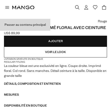
Choisissez une couleur
Rouge
Passer au contenu principal
COMBINAISON À IMPRIMÉ FLORAL AVEC CEINTURE
US$ 89,99
Prix actuel [US$ 89,99 ]
AJOUTER
VOIR LE LOOK
LIVRAISON GRATUITE EN BOUTIQUE
REGULAR FIT
LONG
La couleur bleue est une exclusivité en ligne. Coupe droite. Imprimé
floral. Col rond. Sans manches. Détail ceinture à la taille. Disponible en
grande taille
DÉTAILS, COMPOSITION ET ENTRETIEN
MESURES
DISPONIBILITÉ EN BOUTIQUE