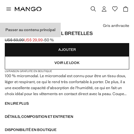
Choisissez une couleur
Gris anthracite
Passer au contenu principal
NUISETTE MICROMODAL BRETELLES
US$ 59,99
US$ 29,99
-50 %
Prix initial barré [US$ 59,99 ]
Prix actuel [US$ 29,99 ]
AJOUTER
VOIR LE LOOK
LIVRAISON GRATUITE EN BOUTIQUE
100 % micromodal. Le micromodal est connu pour être un tissu doux,
léger et respirant, ce qui le rend très confortable à porter. De plus, il a
une excellente capacité d'absorption de l'humidité, ce qui en fait un
choix idéal pour les vêtements en contact direct avec la peau. Coupe
courte. Bretelles fines. Col rond. Produit en solde
EN LIRE PLUS
DÉTAILS, COMPOSITION ET ENTRETIEN
DISPONIBILITÉ EN BOUTIQUE