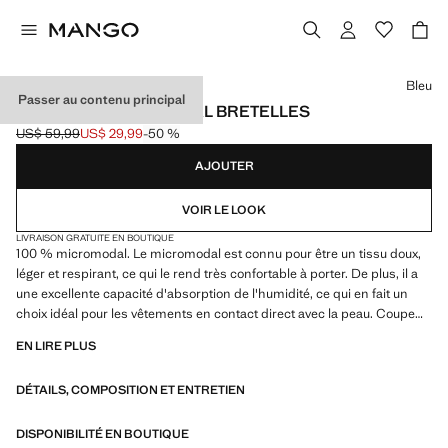
Choisissez une couleur
Bleu
Passer au contenu principal
NUISETTE MICROMODAL BRETELLES
US$ 59,99
US$ 29,99
-50 %
Prix initial barré [US$ 59,99 ]
Prix actuel [US$ 29,99 ]
AJOUTER
VOIR LE LOOK
LIVRAISON GRATUITE EN BOUTIQUE
100 % micromodal. Le micromodal est connu pour être un tissu doux,
léger et respirant, ce qui le rend très confortable à porter. De plus, il a
une excellente capacité d'absorption de l'humidité, ce qui en fait un
choix idéal pour les vêtements en contact direct avec la peau. Coupe
courte. Bretelles fines. Col rond. Produit en solde
EN LIRE PLUS
DÉTAILS, COMPOSITION ET ENTRETIEN
DISPONIBILITÉ EN BOUTIQUE