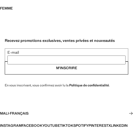
FEMME
Recevez promotions exclusives, ventes privées et nouveautés
E-mail
M’INSCRIRE
En vous inscrivant, vous confirmez avoir lu la
Politique de confidentialité
.
MALI
·
FRANÇAIS
INSTAGRAM
FACEBOOK
YOUTUBE
TIKTOK
SPOTIFY
PINTEREST
X
LINKEDIN