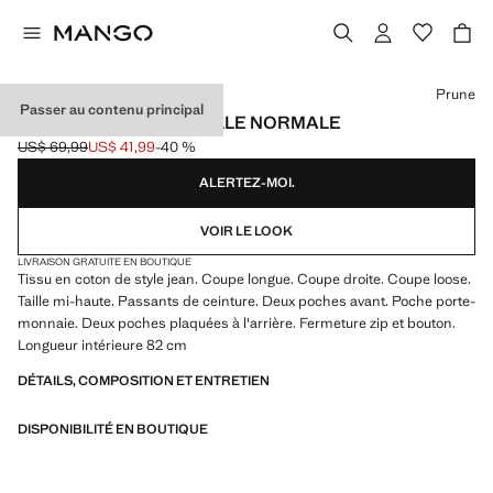
Choisissez une couleur
Prune
Passer au contenu principal
JEAN MIAMI DROIT TAILLE NORMALE
US$ 69,99
US$ 41,99
-40 %
Prix initial barré [US$ 69,99 ]
Prix actuel [US$ 41,99 ]
ALERTEZ-MOI.
VOIR LE LOOK
LIVRAISON GRATUITE EN BOUTIQUE
Tissu en coton de style jean. Coupe longue. Coupe droite. Coupe loose.
Taille mi-haute. Passants de ceinture. Deux poches avant. Poche porte-
monnaie. Deux poches plaquées à l'arrière. Fermeture zip et bouton.
Longueur intérieure 82 cm
DÉTAILS, COMPOSITION ET ENTRETIEN
DISPONIBILITÉ EN BOUTIQUE