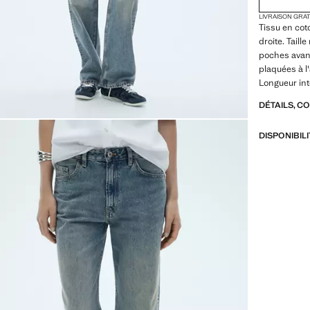
LIVRAISON GRA
Tissu en cot
droite. Tail
poches avan
plaquées à l'
Longueur in
DÉTAILS, C
DISPONIBIL