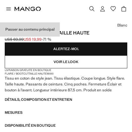
Choisissez une couleur
Blanc
Passer au contenu principal
JEAN VIOLETA FLARE TAILLE HAUTE
US$ 69,99
US$ 19,99
-71 %
Prix initial barré [US$ 69,99 ]
Prix actuel [US$ 19,99 ]
ALERTEZ-MOI.
VOIR LE LOOK
LIVRAISON GRATUITE EN BOUTIQUE
FLARE / BOOTCUT
TAILLE HAUTE
MAXI
Tissu en coton de style jean. Tissu élastique. Coupe longue. Style flare.
Taille haute. Passants de ceinture. Cinq poches. Fermeture Éclair et
bouton à l’avant. Longueur intérieure 87,5 cm. Produit en solde
DÉTAILS, COMPOSITION ET ENTRETIEN
MESURES
DISPONIBILITÉ EN BOUTIQUE