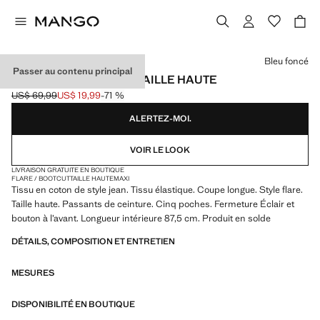
Choisissez une couleur
Bleu foncé
Passer au contenu principal
JEAN VIOLETA FLARE TAILLE HAUTE
US$ 69,99
US$ 19,99
-71 %
Prix initial barré [US$ 69,99 ]
Prix actuel [US$ 19,99 ]
ALERTEZ-MOI.
VOIR LE LOOK
LIVRAISON GRATUITE EN BOUTIQUE
FLARE / BOOTCUT
TAILLE HAUTE
MAXI
Tissu en coton de style jean. Tissu élastique. Coupe longue. Style flare.
Taille haute. Passants de ceinture. Cinq poches. Fermeture Éclair et
bouton à l’avant. Longueur intérieure 87,5 cm. Produit en solde
DÉTAILS, COMPOSITION ET ENTRETIEN
MESURES
DISPONIBILITÉ EN BOUTIQUE