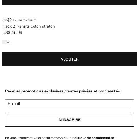
PACK 2 T-SHIRTS COTON STRETCH
LOT DE 2 - LIGHTWEIGHT
Pack 2 T-shirts coton stretch
US$ 45,99
Prix actuel [US$ 45,99 ]
+1 couleur
+
1
AJOUTER
Recevez promotions exclusives, ventes privées et nouveautés
E-mail
M’INSCRIRE
En vous inscrivant, vous confirmez avoir lu la
Politique de confidentialité
.