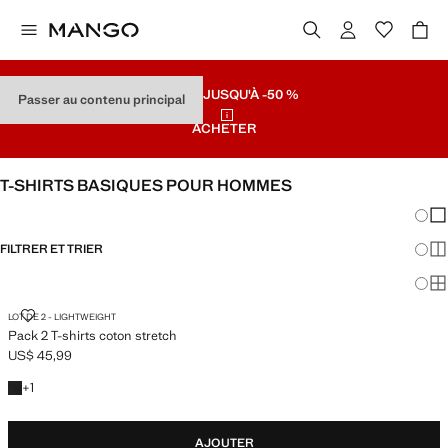
SOLDES
JUSQU'À -50 %
Passer au contenu principal
ACHETER
T-SHIRTS BASIQUES POUR HOMMES
Chang
Aff
FILTRER ET TRIER
Aff
Af
PACK 2 T-SHIRTS COTON STRETCH
LOT DE 2 - LIGHTWEIGHT
Pack 2 T-shirts coton stretch
US$ 45,99
Prix actuel [US$ 45,99 ]
+1 couleur
+
1
AJOUTER