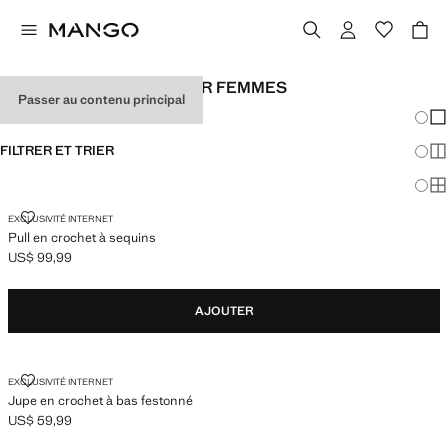
LOOKS DE FESTIVAL POUR FEMMES
Passer au contenu principal
Chang
Aff
FILTRER ET TRIER
Aff
Af
PULL EN CROCHET À SEQUINS
EXCLUSIVITÉ INTERNET
Pull en crochet à sequins
US$ 99,99
Prix actuel [US$ 99,99 ]
AJOUTER
JUPE EN CROCHET À BAS FESTONNÉ
EXCLUSIVITÉ INTERNET
Jupe en crochet à bas festonné
US$ 59,99
Prix actuel [US$ 59,99 ]