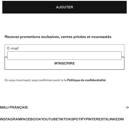
AJOUTER
Recevez promotions exclusives, ventes privées et nouveautés
E-mail
M’INSCRIRE
En vous inscrivant, vous confirmez avoir lu la
Politique de confidentialité
.
MALI
·
FRANÇAIS
INSTAGRAM
FACEBOOK
YOUTUBE
TIKTOK
SPOTIFY
PINTEREST
X
LINKEDIN