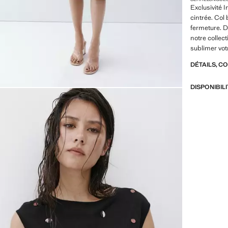
Exclusivité I
cintrée. Col
fermeture. D
notre collec
sublimer vot
DÉTAILS, C
DISPONIBIL