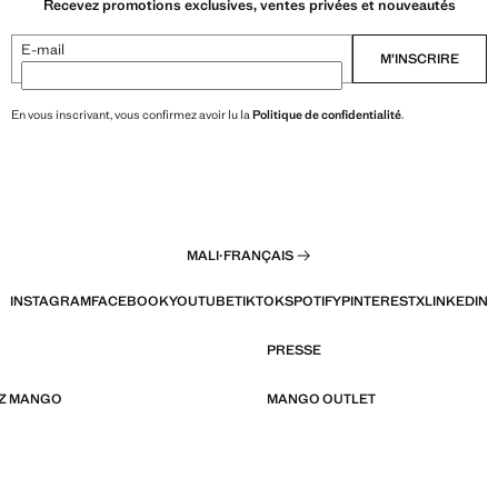
Recevez promotions exclusives, ventes privées et nouveautés
E-mail
M’INSCRIRE
En vous inscrivant, vous confirmez avoir lu la
Politique de confidentialité
.
MALI
·
FRANÇAIS
INSTAGRAM
FACEBOOK
YOUTUBE
TIKTOK
SPOTIFY
PINTEREST
X
LINKEDIN
PRESSE
EZ MANGO
MANGO OUTLET