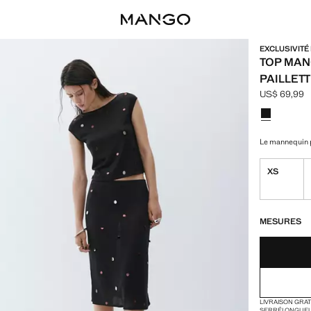
EXCLUSIVITÉ
TOP MAN
PAILLET
US$ 69,99
Prix actuel 
Choisissez u
Le mannequin p
XS
DERNIÈRES UNI
NON DISPONIB
MESURES
LIVRAISON GRA
SERRÉ
LONGUE