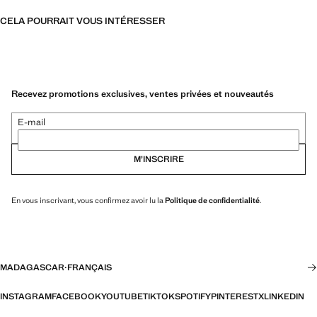
CELA POURRAIT VOUS INTÉRESSER
Recevez promotions exclusives, ventes privées et nouveautés
E-mail
M’INSCRIRE
En vous inscrivant, vous confirmez avoir lu la
Politique de confidentialité
.
MADAGASCAR
·
FRANÇAIS
INSTAGRAM
FACEBOOK
YOUTUBE
TIKTOK
SPOTIFY
PINTEREST
X
LINKEDIN