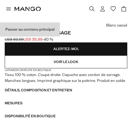
Choisissez une couleur
Blanc cassé
Passer au contenu principal
SWEATER COTON MESSAGE
US$ 59,99
US$ 35,99
-40 %
Prix initial barré [US$ 59,99 ]
Prix actuel [US$ 35,99 ]
ALERTEZ-MOI.
VOIR LE LOOK
LIVRAISON GRATUITE EN BOUTIQUE
Tissu 100 % coton. Coupe droite. Capuche avec cordon de serrage.
Manches longues. Imprimé graphique sur la poitrine. Produit en solde
DÉTAILS, COMPOSITION ET ENTRETIEN
MESURES
DISPONIBILITÉ EN BOUTIQUE