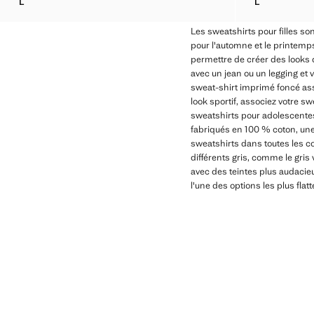
L
L
SWEAT-SHIRT CROP COTON
SWEAT-SHIR
Les sweatshirts pour filles so
pour l'automne et le printemp
permettre de créer des looks 
avec un jean ou un legging et 
sweat-shirt imprimé foncé asso
look sportif, associez votre s
sweatshirts pour adolescentes
fabriqués en 100 % coton, une
sweatshirts dans toutes les co
différents gris, comme le gri
avec des teintes plus audacie
l'une des options les plus flat