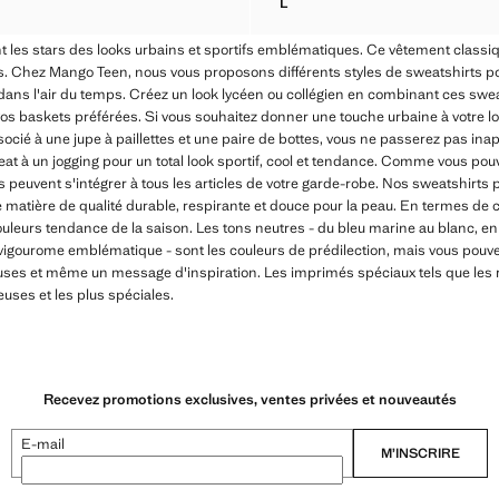
L
T CROP COTON
SWEAT-SHIRT COTON TEXTE
nt les stars des looks urbains et sportifs emblématiques. Ce vêtement classiqu
s. Chez Mango Teen, nous vous proposons différents styles de sweatshirts p
dans l'air du temps. Créez un look lycéen ou collégien en combinant ces swea
vos baskets préférées. Si vous souhaitez donner une touche urbaine à votre lo
cié à une jupe à paillettes et une paire de bottes, vous ne passerez pas inap
weat à un jogging pour un total look sportif, cool et tendance. Comme vous pouv
 peuvent s'intégrer à tous les articles de votre garde-robe. Nos sweatshirts
 matière de qualité durable, respirante et douce pour la peau. En termes de
uleurs tendance de la saison. Les tons neutres - du bleu marine au blanc, en
s vigourome emblématique - sont les couleurs de prédilection, mais vous pouv
uses et même un message d'inspiration. Les imprimés spéciaux tels que les ra
teuses et les plus spéciales.
Recevez promotions exclusives, ventes privées et nouveautés
E-mail
M’INSCRIRE