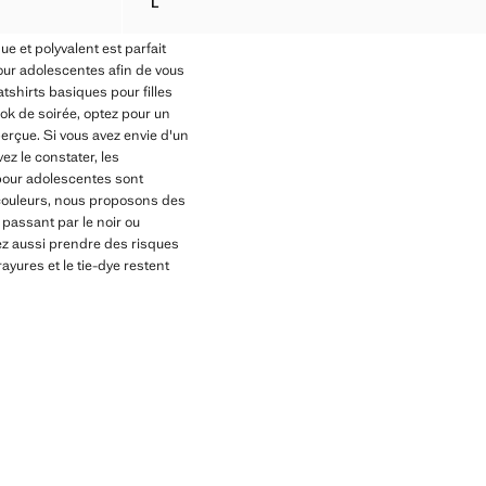
L
SWEAT AVEC OURLET SANS COUTURE
e et polyvalent est parfait
our adolescentes afin de vous
tshirts basiques pour filles
ok de soirée, optez pour un
erçue. Si vous avez envie d'un
ez le constater, les
 pour adolescentes sont
 couleurs, nous proposons des
 passant par le noir ou
ez aussi prendre des risques
yures et le tie-dye restent