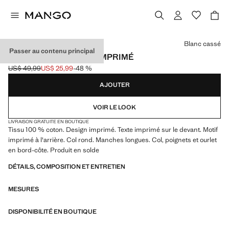
Choisissez une couleur
Blanc cassé
Passer au contenu principal
SWEAT-SHIRT COTON IMPRIMÉ
US$ 49,99
US$ 25,99
-48 %
Prix initial barré [US$ 49,99 ]
Prix actuel [US$ 25,99 ]
AJOUTER
VOIR LE LOOK
LIVRAISON GRATUITE EN BOUTIQUE
Tissu 100 % coton. Design imprimé. Texte imprimé sur le devant. Motif
imprimé à l'arrière. Col rond. Manches longues. Col, poignets et ourlet
en bord-côte. Produit en solde
DÉTAILS, COMPOSITION ET ENTRETIEN
MESURES
DISPONIBILITÉ EN BOUTIQUE