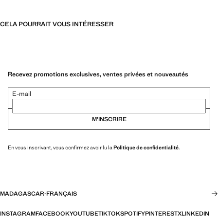
CELA POURRAIT VOUS INTÉRESSER
Recevez promotions exclusives, ventes privées et nouveautés
E-mail
M’INSCRIRE
En vous inscrivant, vous confirmez avoir lu la
Politique de confidentialité
.
MADAGASCAR
·
FRANÇAIS
INSTAGRAM
FACEBOOK
YOUTUBE
TIKTOK
SPOTIFY
PINTEREST
X
LINKEDIN