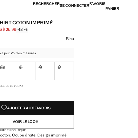
RECHERCHER
FAVORIS
SE CONNECTER
PANIER
HIRT COTON IMPRIMÉ
S$ 25,99
-48 %
barré [US$ 49,99 ]
[US$ 25,99 ]
ne couleur
Bleu
 à jour. Voir les mesures
XS
S
M
L
ible. Je le veux !
Non disponible. Je le veux !
Non disponible. Je le veux !
Non disponible. Je le veux !
Non disponible. Je le veux !
TÉS !
LE. JE LE VEUX !
AJOUTER AUX FAVORIS
VOIR LE LOOK
TUITE EN BOUTIQUE
coton. Coupe droite. Design imprimé.