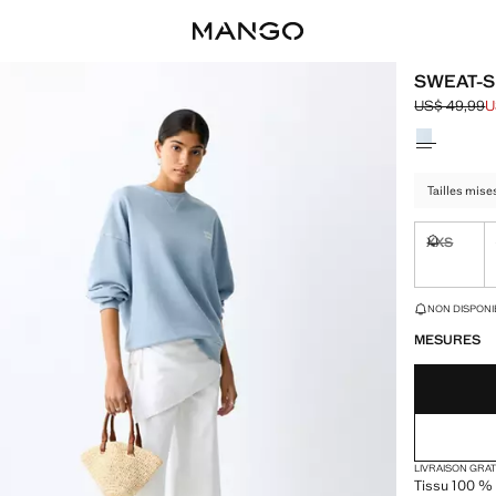
SWEAT-S
US$ 49,99
U
Prix initial 
Prix actuel 
Choisissez u
Tailles mises
XXS
Non dispon
DERNIÈRES UNI
NON DISPONIB
MESURES
LIVRAISON GRA
Tissu 100 % 