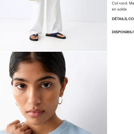
Col rond. M
en solde
DÉTAILS, C
DISPONIBIL