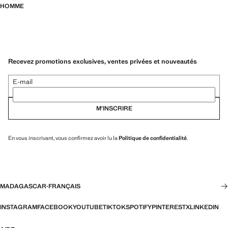
HOMME
Recevez promotions exclusives, ventes privées et nouveautés
E-mail
M’INSCRIRE
En vous inscrivant, vous confirmez avoir lu la
Politique de confidentialité
.
MADAGASCAR
·
FRANÇAIS
INSTAGRAM
FACEBOOK
YOUTUBE
TIKTOK
SPOTIFY
PINTEREST
X
LINKEDIN