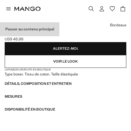
Choisissez une couleur
Bordeaux
Passer au contenu principal
LOT 3 SLIPS COMBINÉS
US$ 45,99
Prix actuel [US$ 45,99 ]
ALERTEZ-MOI.
VOIR LE LOOK
LIVRAISON GRATUITE EN BOUTIQUE
Type boxer. Tissu de coton. Taille élastiquée
DÉTAILS, COMPOSITION ET ENTRETIEN
MESURES
DISPONIBILITÉ EN BOUTIQUE