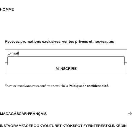
HOMME
Recevez promotions exclusives, ventes privées et nouveautés
E-mail
M’INSCRIRE
En vous inscrivant, vous confirmez avoir lu la
Politique de confidentialité
.
MADAGASCAR
·
FRANÇAIS
INSTAGRAM
FACEBOOK
YOUTUBE
TIKTOK
SPOTIFY
PINTEREST
X
LINKEDIN