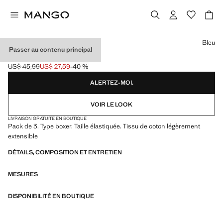
Choisissez une couleur
Bleu
Passer au contenu principal
LOT 3 BOXERS COTON
US$ 45,99
US$ 27,59
-40 %
Prix initial barré [US$ 45,99 ]
Prix actuel [US$ 27,59 ]
ALERTEZ-MOI.
VOIR LE LOOK
LIVRAISON GRATUITE EN BOUTIQUE
Pack de 3. Type boxer. Taille élastiquée. Tissu de coton légèrement
extensible
DÉTAILS, COMPOSITION ET ENTRETIEN
MESURES
DISPONIBILITÉ EN BOUTIQUE