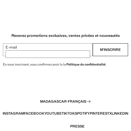
Recevez promotions exclusives, ventes privées et nouveautés
E-mail
M’INSCRIRE
En vous inscrivant, vous confirmez avoir lu la
Politique de confidentialité
.
MADAGASCAR
·
FRANÇAIS
INSTAGRAM
FACEBOOK
YOUTUBE
TIKTOK
SPOTIFY
PINTEREST
X
LINKEDIN
PRESSE