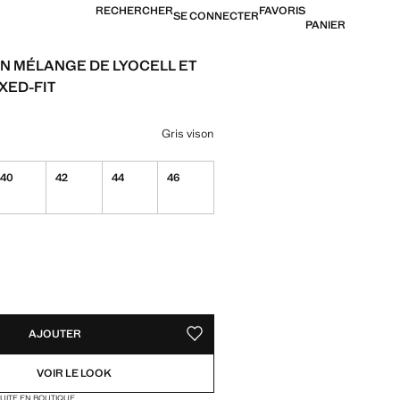
RECHERCHER
FAVORIS
SE CONNECTER
PANIER
N MÉLANGE DE LYOCELL ET
XED-FIT
[US$ 99,99 ]
ne couleur
Gris vison
40
42
44
46
ible. Je le veux !
TÉS !
LE. JE LE VEUX !
AJOUTER
AJOUTER AUX FAVORIS
VOIR LE LOOK
TUITE EN BOUTIQUE