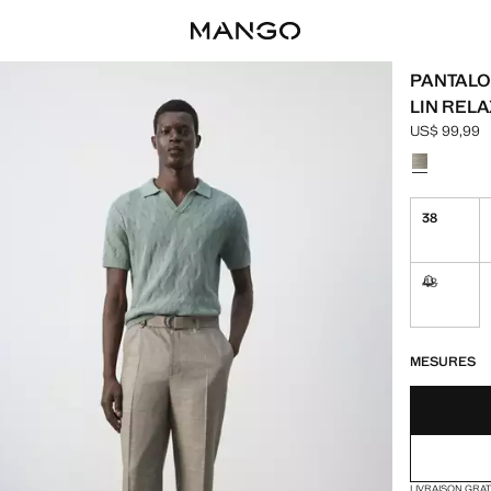
PANTALO
LIN RELA
US$ 99,99
Prix actuel 
Choisissez u
38
48
Non dispon
DERNIÈRES UNI
NON DISPONIB
MESURES
LIVRAISON GRA