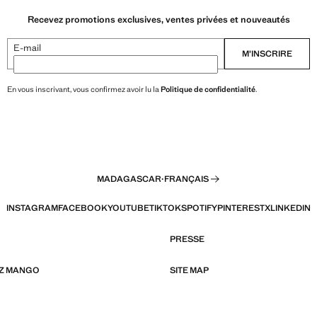
Recevez promotions exclusives, ventes privées et nouveautés
E-mail
M’INSCRIRE
En vous inscrivant, vous confirmez avoir lu la
Politique de confidentialité
.
MADAGASCAR
·
FRANÇAIS
INSTAGRAM
FACEBOOK
YOUTUBE
TIKTOK
SPOTIFY
PINTEREST
X
LINKEDIN
PRESSE
EZ MANGO
SITE MAP