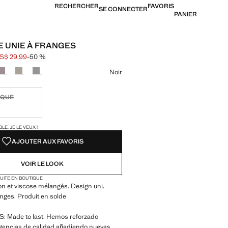
RECHERCHER
FAVORIS
SE CONNECTER
PANIER
 UNIE À FRANGES
S$ 29,99
-50 %
barré [US$ 59,99 ]
[US$ 29,99 ]
ne couleur
Noir
IQUE
ible. Je le veux !
TÉS !
LE. JE LE VEUX !
AJOUTER AUX FAVORIS
VOIR LE LOOK
TUITE EN BOUTIQUE
on et viscose mélangés. Design uni.
ranges. Produit en solde
 Made to last. Hemos reforzado
igencias de calidad añadiendo nuevas