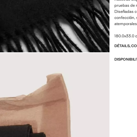
pruebas de r
Diseñadas c
confección, 
atemporale
180.0x33.0
DÉTAILS, C
DISPONIBIL