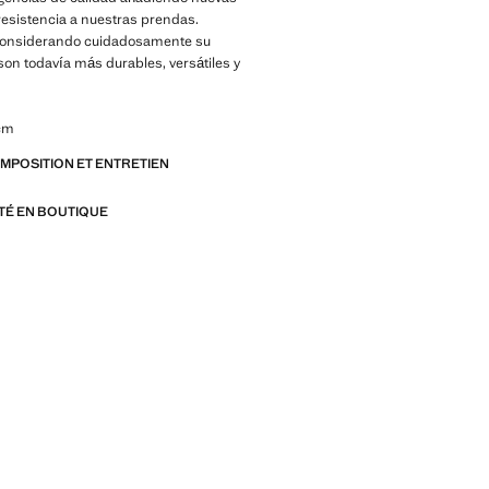
esistencia a nuestras prendas.
onsiderando cuidadosamente su
son todavía más durables, versátiles y
s
 cm
OMPOSITION ET ENTRETIEN
ITÉ EN BOUTIQUE